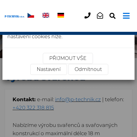
Tento web používá cookies
×
+420
info@p-
322
technik
Vaše soukromí je důležité. Můžete si vybrat z
318
nastavení cookies níže.
815
PŘIJMOUT VŠE
Úvodní stránka
»
Výroba svařenců
Nastavení
Odmítnout
Výroba svařenců
Kontakt:
e-mail:
info@p-technik.cz
| telefon:
+420 322 318 815
Nabízíme výrobu svařenců a svařovaných
konstrukcí o maximální délce 18 m